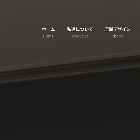
コ
ナ
ン
ビ
テ
ゲ
ホーム
私達について
店舗デザイン
ン
ー
Home
About Us
Shops
ツ
シ
へ
ョ
ス
ン
キ
に
ッ
移
プ
動