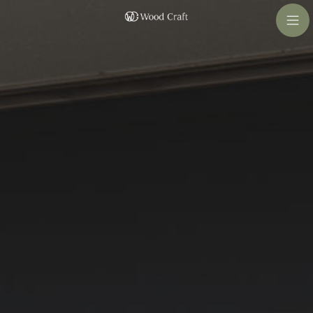
コ
ナ
ン
ビ
テ
ゲ
ン
ー
ツ
シ
へ
ョ
ス
ン
キ
に
ッ
移
プ
動