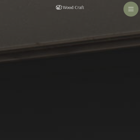
コ
ナ
ン
ビ
テ
ゲ
ン
ー
ツ
シ
へ
ョ
ス
ン
キ
に
ッ
移
プ
動