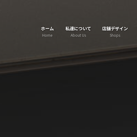
コ
ナ
ン
ビ
テ
ゲ
ホーム
私達について
店舗デザイン
ン
ー
Home
About Us
Shops
ツ
シ
へ
ョ
ス
ン
キ
に
ッ
移
プ
動