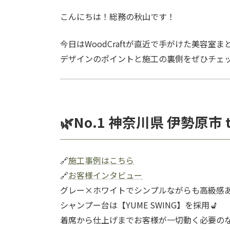
こんにちは！総務の秋山です！
今日はWoodCraftが直近で手がけた美容室
デザインのポイントと施工の裏側をぜひチェック
🌿No.1 神奈川県 伊勢原市
🔗
施工事例はこちら
🔗
お客様インタビュー
グレー×ホワイトでシンプルながらも高級感
シャンプー台は【YUME SWING】を採用💺
着席から仕上げまでお客様が一切動く必要の