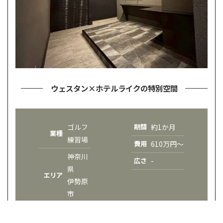
ウェスタン×ホテルライクの特別空間
ゴルフ
期間
約1か月
業種
練習場
費用
610万円～
神奈川
広さ
-
県
エリア
伊勢原
市