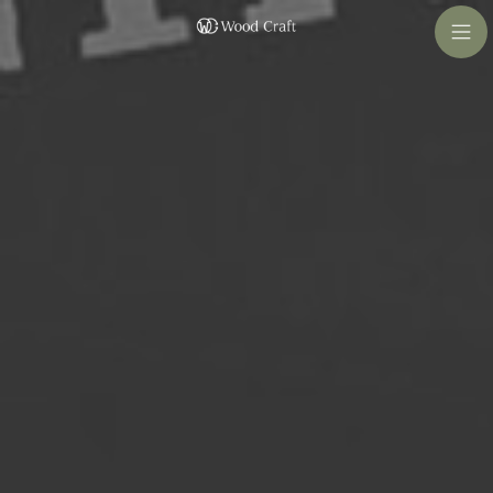
コ
ナ
ン
ビ
テ
ゲ
ン
ー
ツ
シ
へ
ョ
ス
ン
キ
に
ッ
移
プ
動