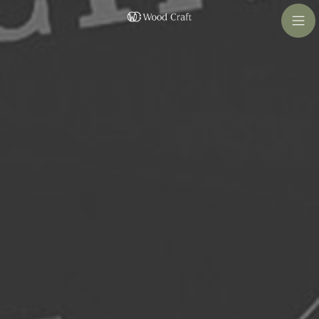
コ
ナ
ン
ビ
テ
ゲ
ン
ー
ツ
シ
へ
ョ
ス
ン
キ
に
ッ
移
プ
動