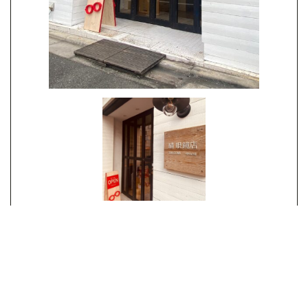
木材の風合いが優しいメガネSHOP
業種
眼鏡店
期間
2週間
エリア
東京都
費用
100万～