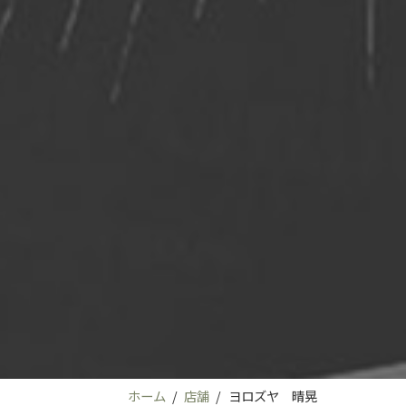
ホーム
店舗
ヨロズヤ 晴晃