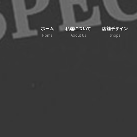
コ
ナ
ン
ビ
テ
ゲ
ホーム
私達について
店舗デザイン
ン
ー
Home
About Us
Shops
ツ
シ
へ
ョ
ス
ン
キ
に
ッ
移
プ
動